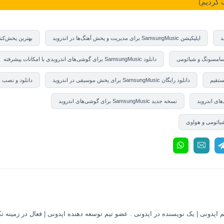
 کردیم)
اپلیکیشن SamsungMusic برای مدیریت و پخش آهنگ‌ها در اندروید
بهترین پخش‌کننده م
دانلود SamsungMusic برای گوشی‌های اندرویدی با امکانات پیشرفته
دانلود رایگان SamsungMusic برای پخش موسیقی در اندروید
دانلود و نصب SamsungMusic برای گوشی‌های شیائومی
نسخه جدید SamsungMusic برای گوشی‌های اندروید
 اپدونی | یک نویسنده در اپدونی . عضو تیم توسعه دهنده اپدونی | فعال در زمینه ت