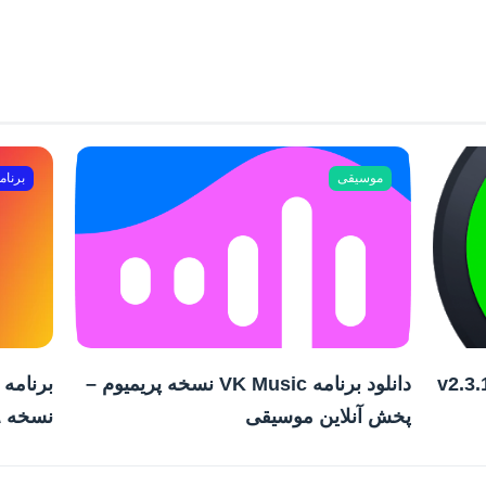
موسیقی
برنام
دانلود برنامه VK Music نسخه پریمیوم –
پخش آنلاین موسیقی
نسخه ۱.۱۲۴.۹