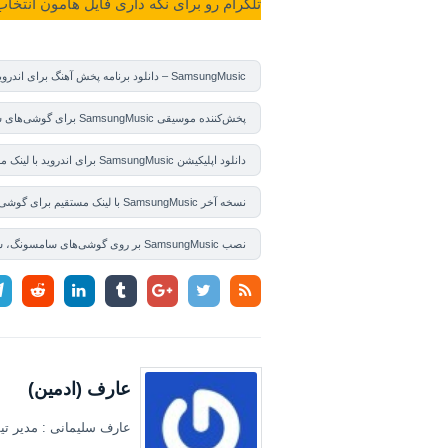
تلگرام رو برای نگه داری فایل هامون انتخاب
SamsungMusic – دانلود برنامه پخش آهنگ برای اندروید
پخش‌کننده موسیقی SamsungMusic برای گوشی‌های سامسونگ و شیائومی
دانلود اپلیکیشن SamsungMusic برای اندروید با لینک مستقیم
نسخه آخر SamsungMusic با لینک مستقیم برای گوشی‌های اندروید
نصب SamsungMusic بر روی گوشی‌های سامسونگ، شیائومی و هواوی
عارف (ادمین)
عارف سلیمانی : مدیر تیم