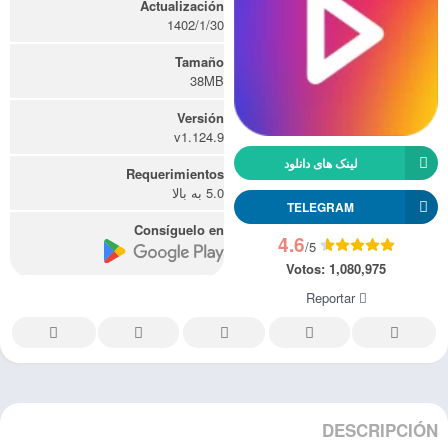
Actualización
1402/1/30
Tamaño
38MB
Versión
v1.124.9
لینک های دانلود
Requerimientos
5.0 به بالا
TELEGRAM
Consíguelo en
4.6
/5
Votos:
1,080,975
Reportar
DESCRIPCIÓN