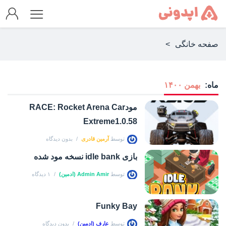
صفحه خانگی
>
ماه:
بهمن ۱۴۰۰
مودRACE: Rocket Arena Car
Extreme1.0.58
توسط
آرمین قادری
بدون دیدگاه
بازی idle bank نسخه مود شده
توسط
Admin Amir (ادمین)
۱ دیدگاه
Funky Bay
توسط
عارف (ادمین)
بدون دیدگاه