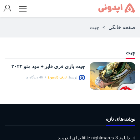
صفحه خانگی
>
چیت
چیت
چیت بازی فری فایر + مود منو ۲۰۲۲
توسط
عارف (ادمین)
46 دیدگاه ها
نوشته‌های تازه
دانلود little nightmares 3 برای اندروید