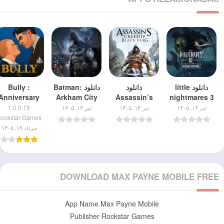
دانلود little
دانلود
دانلود Batman:
Bully :
Anniversary
Arkham City
Assassin’s
nightmares 3
برای اندروید
Creed IV:
برای اندروید
Edition مود 
تیر ۱۴, ۱۴۰۵
تیر ۱۴, ۱۴۰۵
تیر ۱۴, ۱۴۰۵
1.0.0.19
Black Flag
دانلود بازی بول
ockstar Games
برای اندروید
+ نسخه مود شد
مرداد ۱۹, ۱۴۰۵
اندروید
DOWNLOAD MAX PAYNE MOBILE FREE
App Name Max Payne Mobile
Publisher Rockstar Games