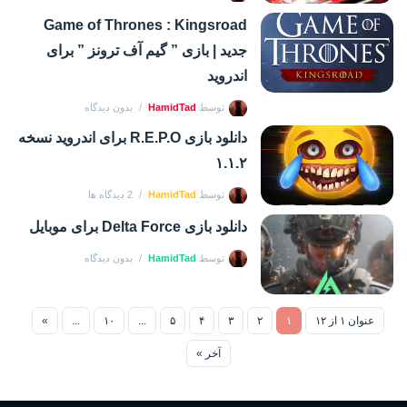
Game of Thrones : Kingsroad
جدید | بازی ” گیم آف ترونز ” برای
اندروید
توسط
HamidTad
بدون دیدگاه
دانلود بازی R.E.P.O برای اندروید نسخه
۱.۱.۲
توسط
HamidTad
2 دیدگاه ها
دانلود بازی Delta Force برای موبایل
توسط
HamidTad
بدون دیدگاه
عنوان ۱ از ۱۲
۱
۲
۳
۴
۵
...
۱۰
...
»
آخر »