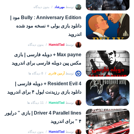
توسط
مهرشاد
بدون دیدگاه
Bully : Anniversary Edition مود |
دانلود بازی بولی + نسخه مود شده
اندروید
توسط
HamidTad
بدون دیدگاه
Max payne + دوبله فارسی | بازی
مکس پین دوبله فارسی برای اندروید
توسط
آرمین قادری
8 دیدگاه ها
Resident Evil 4 + دوبله فارسی |
دانلود بازی رزیدنت ایول ۴ برای اندروید
توسط
HamidTad
11 دیدگاه ها
Driver 4 Parallel lines | بازی ” درایور
۴ ” برای اندروید
توسط
HamidTad
بدون دیدگاه