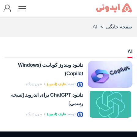
صفحه خانگی
>
AI
AI
دانلود ویندوز کوپایلت (Windows
Copilot)
توسط
عارف (ادمین)
بدون دیدگاه
دانلود ChatGPT برای اندروید [نسخه
رسمی]
توسط
عارف (ادمین)
بدون دیدگاه