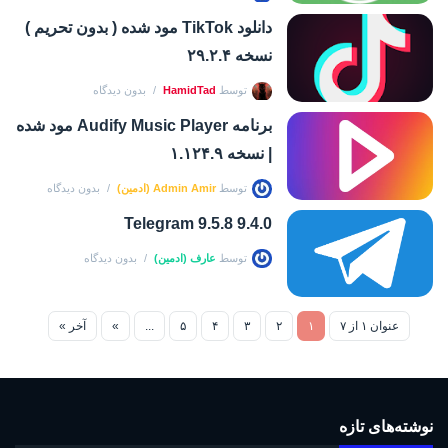
دانلود TikTok مود شده ( بدون تحریم )
نسخه ۲۹.۲.۴
توسط
HamidTad
بدون دیدگاه
برنامه Audify Music Player مود شده
| نسخه ۱.۱۲۴.۹
توسط
Admin Amir (ادمین)
بدون دیدگاه
Telegram 9.5.8 9.4.0
توسط
عارف (ادمین)
بدون دیدگاه
عنوان ۱ از ۷
۱
۲
۳
۴
۵
...
»
آخر »
نوشته‌های تازه