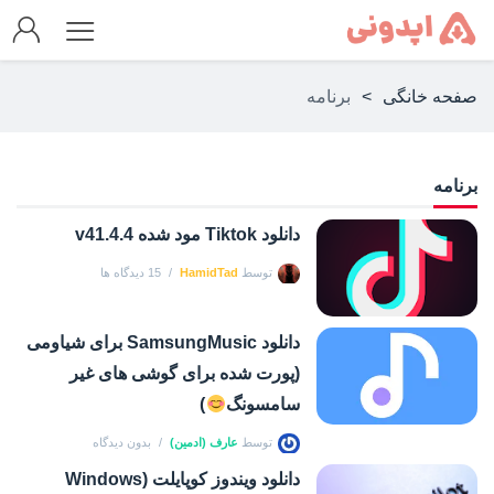
صفحه خانگی
>
برنامه
برنامه
دانلود Tiktok مود شده v41.4.4
توسط
HamidTad
15 دیدگاه ها
دانلود SamsungMusic برای شیاومی
(پورت شده برای گوشی های غیر
سامسونگ
)
توسط
عارف (ادمین)
بدون دیدگاه
دانلود ویندوز کوپایلت (Windows