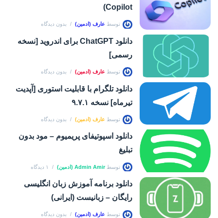
Copilot)
توسط
عارف (ادمین)
بدون دیدگاه
دانلود ChatGPT برای اندروید [نسخه
رسمی]
توسط
عارف (ادمین)
بدون دیدگاه
دانلود تلگرام با قابلیت استوری [آپدیت
تیرماه] نسخه ۹.۷.۱
توسط
عارف (ادمین)
بدون دیدگاه
دانلود اسپوتیفای پریمیوم – مود بدون
تبلیغ
توسط
Admin Amir (ادمین)
۱ دیدگاه
دانلود برنامه آموزش زبان انگلیسی
رایگان – زبانیست (ایرانی)
توسط
عارف (ادمین)
بدون دیدگاه