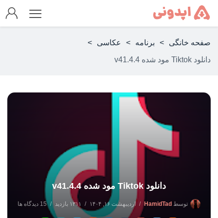
صفحه خانگی
>
برنامه
>
عکاسی
>
دانلود Tiktok مود شده v41.4.4
دانلود Tiktok مود شده v41.4.4
توسط
HamidTad
اردیبهشت ۱۶, ۱۴۰۴
۱۳۱۱ بازدید
15 دیدگاه ها