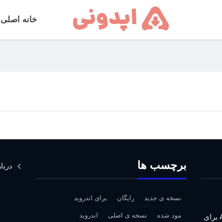
خانه اصلی
برچسب ها
دربار
نسخه ی جدید
رایگان
برای اندروید
مود شده
نسخه ی اصلی
اندروید
دانلود Assassin’s Creed IV: Black Flag برای