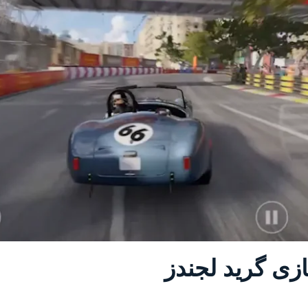
زی گرید لجندز