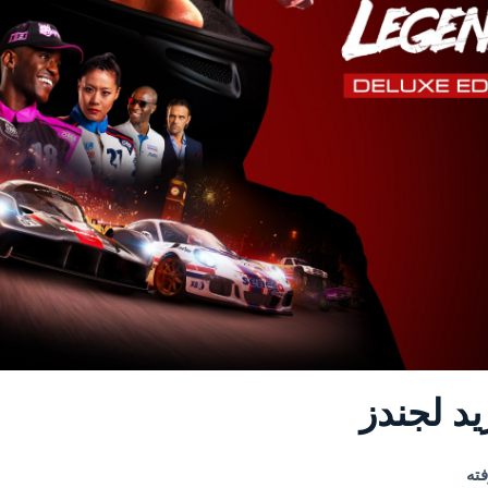
د لجندز
ته