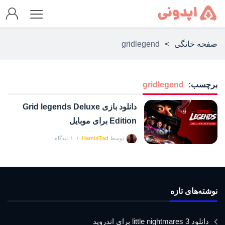
صفحه خانگی
>
gridlegend
برچسب:
gridlegend
دانلود بازی Grid legends Deluxe
Edition برای موبایل
توسط
HamidTad
۱ دیدگاه
نوشته‌های تازه
دانلود little nightmares 3 برای اندروید