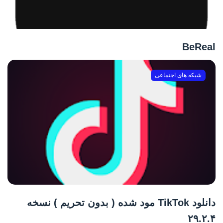
BeReal
شبکه های اجتماعی
دانلود TikTok مود شده ( بدون تحریم ) نسخه
۲۹.۲.۴