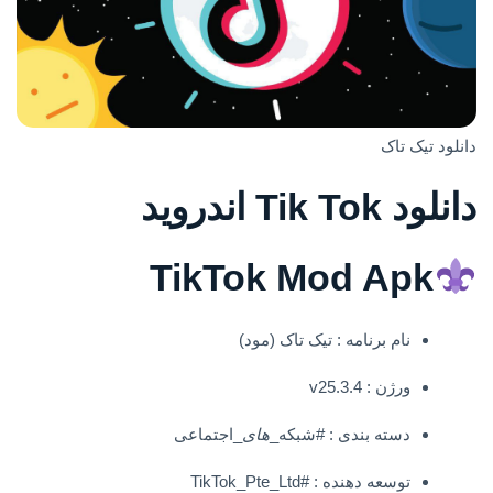
دانلود تیک تاک
دانلود Tik Tok اندروید
TikTok Mod Apk
نام برنامه : تیک تاک (مود)
ورژن : v25.3.4
دسته بندی : #شبکه_
های
_اجتماعی
توسعه دهنده : #TikTok_Pte_Ltd