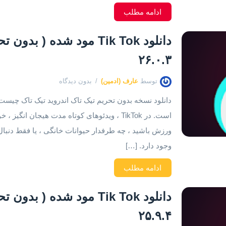
ادامه مطلب
۲۶.۰.۳
توسط
عارف (ادمین)
بدون دیدگاه
است. در TikTok ، ویدئوهای کوتاه مدت هیجان 
وجود دارد. […]
ادامه مطلب
۲۵.۹.۴