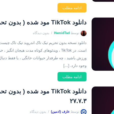
ادامه مطلب
دانلود TikTok مود شده ( بدون تحریم ) نسخه ۲۹.۲.۴
توسط
HamidTad
بدون دیدگاه
است. در TikTok ، ویدئوهای کوتاه مدت هیجان 
وجود دارد. […]
ادامه مطلب
۲۷.۷.۳
توسط
عارف (ادمین)
بدون دیدگاه