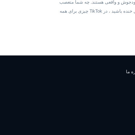
انگیز ، خودجوش و واقعی هستند. چه شما متعصب
ورزش باشید ، چه طرفدار حیوانات خانگی ، یا فقط دنبال خنده باشید ، در TikTok چیزی برای همه
ه ما