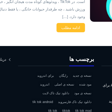
است. در TikTok ، ویدئوهای کوتاه مدت هیجان 
وجود دارد. […]
ادامه مطلب
برچسب ها
دربار
نسخه ی جدید
رایگان
برای اندروید
مود شده
نسخه ی اصلی
اندروید
دانلود Assassin’s Creed IV: Black Flag برای
نسخه ی مود
دانلود تیک تاک لایت
دانلود تیک تاک فارسروید
tik tok android
tik tok
tiktok
tik tok mod