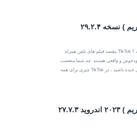
دانلود نسخه بدون تحریم تیک تاک اندروید تیک تاک چیست ؟ TikTok مقصد فیلم های تلفن همراه
انگیز ، خودجوش و واقعی هستند. چه شما متعصب
ورزش باشید ، چه طرفدار حیوانات خانگی ، یا فقط دنبال خنده باشید ، در TikTok چیزی برای همه
دانلود TikTok مود شده ( بدون تحریم ) ۲۰۲۳ اندروید ۲۷.۷.۳