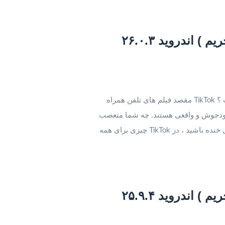
دانلود Tik Tok مود شده ( بدون تحریم ) اندروید ۲۶.۰.۳
دانلود نسخه بدون تحریم تیک تاک اندروید تیک تاک چیست ؟ TikTok مقصد فیلم های تلفن همراه
انگیز ، خودجوش و واقعی هستند. چه شما متعصب
ورزش باشید ، چه طرفدار حیوانات خانگی ، یا فقط دنبال خنده باشید ، در TikTok چیزی برای همه
دانلود Tik Tok مود شده ( بدون تحریم ) اندروید ۲۵.۹.۴