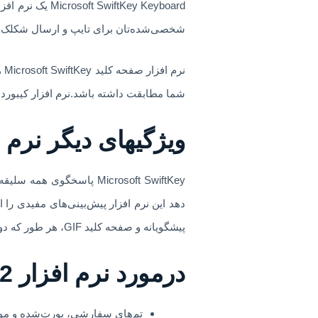
ftKey Keyboard
شخصی‌شده‌تان برای تایپ و ارسال شکلک‌ها، فایل‌های GIF و موارد دیگر به هر نحوی که د
نر
شما مطابقت داشته باشد.نرم افزار کیبورد 
ویژگیهای دیگر نرم افزار  SwiftKey
Microsoft SwiftKey پاسخ
دهد این نرم افزار پیش‌بینی‌های مفیدی را 
پیشگویانه و صفحه کلید GIF، هر طور که دوست دارید تایپ کنید و متن بنویسید.
درمورد نرم افزار Microsoft SwiftKey v8.10.20.2 مود شده
تم‌های سفارشی، پورت‌شده و موج