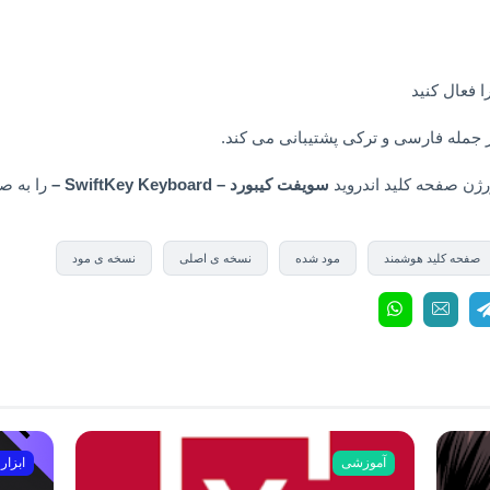
ا فعال کنید
رژن صفحه کلید اندروید
سویفت کیبورد –
SwiftKey Keyboard
–
را به صو
صفحه کلید هوشمند
مود شده
نسخه ی اصلی
نسخه ی مود
آموزشی
ابزار