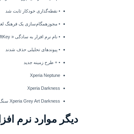
• نقطه‌گذاری خودکار ثابت شد
• مجوزهمگام‌سازی یک فرهنگ لغت شخصی با مایکروسافت و Google : 
• نام نرم افزار به سادگی « SwiftKey» است.
• پیوندهای تحلیلی حذف شدند
• + طرح زمینه جدید
Xperia Neptune
Xperia Darkness
Xperia Grey Art Darkness سنگ سیاه
دیگر موارد نرم افزا