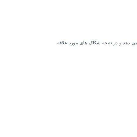
 Microsoft SwiftKey نوع مکالمه شما را تشخیص می دهد و در نتیجه شکلک های مورد علاقه