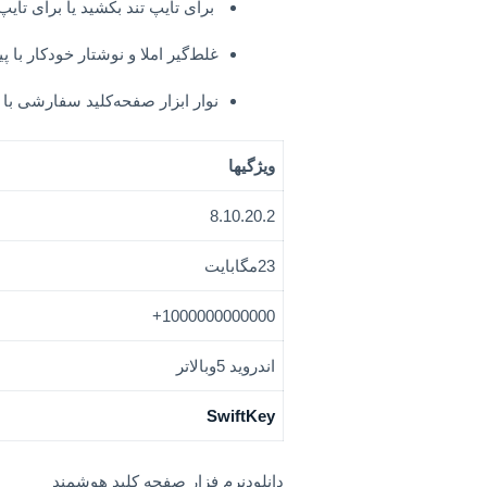
برای تایپ تند بکشید یا برای تایپ
غلط‌گیر املا و نوشتار خودکار با
نوار ابزار صفحه‌کلید سفارشی با
ویژگیها
8.10.20.2
23مگابایت
1000000000000+
اندروید 5وبالاتر
SwiftKey
دانلودنرم فزار صفجه کلید هوشمند