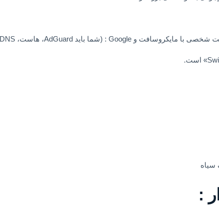
(شما باید AdGuard، هاست، DNS و غیره را غیرفعال کنید)
ر :