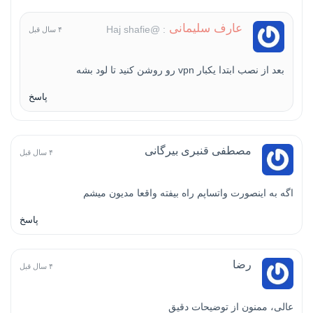
عارف سلیمانی
: @Haj shafie
۴ سال قبل
بعد از نصب ابتدا یکبار vpn رو روشن کنید تا لود بشه
پاسخ
مصطفی قنبری بیرگانی
۴ سال قبل
اگه به اینصورت واتساپم راه بیفته واقعا مدیون میشم
پاسخ
رضا
۴ سال قبل
عالی، ممنون از توضیحات دقیق