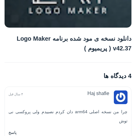
دانلود نسخه ی مود شده برنامه Logo Maker
v42.37 ( پریمیوم )
4 دیدگاه ها
Haj shafie
۴ سال قبل
چرا من نسخه اصلی arm64 دان کردم نصبیدم ولی پروکسی نی
توش
پاسخ