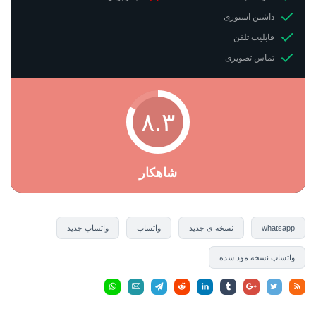
داشتن استوری
قابلیت تلفن
تماس تصویری
۸.۳
شاهکار
whatsapp
نسخه ی جدید
واتساپ
واتساپ جدید
واتساپ نسخه مود شده