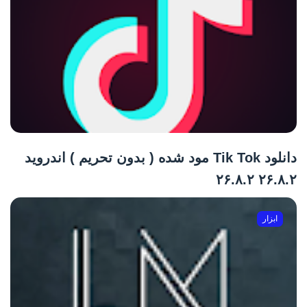
دانلود Tik Tok مود شده ( بدون تحریم ) اندروید
۲۶.۸.۲ ۲۶.۸.۲
ابزار