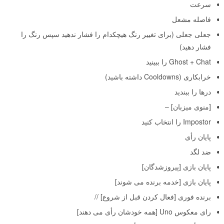
سرعت
فاصله مشعل
جعلی جعلی (برای تغییر رنگ هیچکدام را فشار ندهید سپس رنگ را
فشار دهید)
Ghost + Chat را ببینید
خرابکاری (Cooldowns داشته باشید)
درها را ببندید
[منوی میزبان] –
Impostor را انتخاب کنید
پایان رأی
ضد لگد
پایان بازی [پیروزشدگان]
پایان بازی [خدمه برنده می شوند]
برنده فوری [فعال کردن قبل از شروع] //
رای معکوس Uno [همه خودشان رأی می دهند]