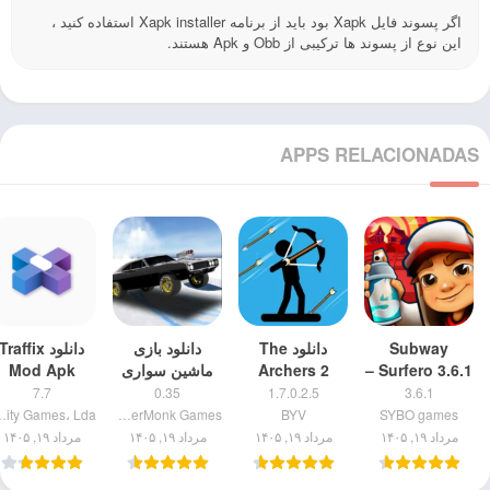
اگر پسوند فایل Xapk بود باید از برنامه Xapk installer استفاده کنید ،
این نوع از پسوند ها ترکیبی از Obb و Apk هستند.
APPS RELACIONADAS
Subway
دانلود The
دانلود بازی
دانلود Traffix
Surfero 3.6.1 –
Archers 2
ماشین سواری
Mod Apk
موج سواران
v.1.7.0.2.5
Drift 2 Drag
7.7 نسخه مود
7.7
0.35
1.7.0.2.5
3.6.1
مترو مود
نسخه مود شده
نسخه مود
شده
Games، Lda
HyperMonk Games#
BYV
SYBO games
اندروید
مرداد ۱۹, ۱۴۰۵
مرداد ۱۹, ۱۴۰۵
مرداد ۱۹, ۱۴۰۵
مرداد ۱۹, ۱۴۰۵