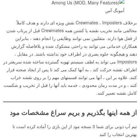
آمونگ آس
برخلاف Crewmates ، Imposters نقش ویژه ای دارند و هدف کاملاً
مخالفی مانند تخریب نقشه یا کشتن همه Crewmates قبل از پرتاب شدن
از قفل هوا دارند. متقلبین نمی توانند وظایفی را انجام دهند ، بنابراین
همکاران خدماتی می توانند به راحتی مشکوک شده و بلافاصله گزارش
دهند و هیچگونه جلوه بصری در اطراف خود نداشته باشند. در مقابل ،
Impostors می تواند به لطف سیستم تهویه گسترده ساخته شده سریعتر در
اطراف نقشه حرکت کند ، به آنها کمک می کند تا پس از ایجاد صحنه فرار
کنند. علاوه بر این ، آنها می توانند قسمتهای مهم را بر روی نقشه خراب
کنند ، و در مدت زمان محدودی ، خدمه باید آنها را قبل از تخریب و شکست
کامل نقشه تعمیر کنند.
از همه اینها بگذریم و بریم سراغ مشخصات مود
تیم اَپ دونی برای شما 3 نسخه مود از این بازی را آماده کرده است تا
بهترین انتخاب را کنید