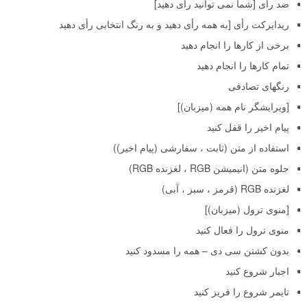
ضد رأی [شما نمی توانید رأی دهید]
ریدایرکت رأی [به همه رأی دهید و به رنگ انتخابی رأی دهید
برخی از کارها را انجام دهید
تمام کارها را انجام دهید
رنگهای تصادفی
[ویرایشگر نام همه (میزبان)]
پیام اخیر را قفل کنید
استفاده از متن (ثابت ، سفارشی (پیام اخیر))
جلوه متن (انیمیشن RGB ، لغزنده RGB)
لغزنده RGB (قرمز ، سبز ، آبی)
[منوی ترول (میزبان)]
منوی ترول را فعال کنید
بدون کشتن سی دی – همه را مسدود کنید
اجبار شروع کنید
تایمر شروع را فریز کنید