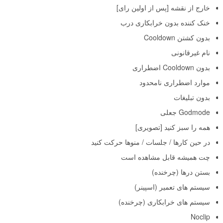
خارج از نقشه [پس از اولین رای]
خنک کننده بدون خرابکاری درب
بدون کشتن Cooldown
نام غیرقانونی
بدون Cooldown اضطراری
موارد اضطراری نامحدود
بدون تبلیغات
Godmode جعلی
همه را سبز کنید [تصویری]
در حین کارها / جلسات / منوها حرکت کنید
چت همیشه قابل مشاهده است
بستن درها (چرخنده)
سیستم های تعمیر (اسپینر)
سیستم های خرابکاری (چرخنده)
Noclip