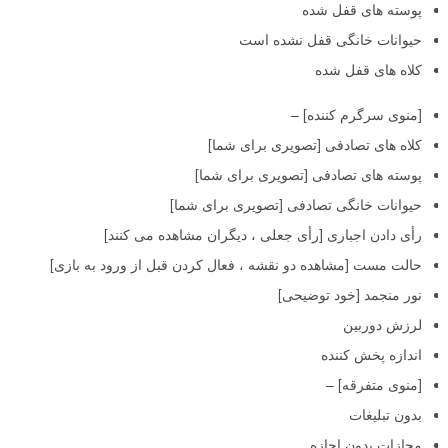
پوسته های قفل شده
حیوانات خانگی قفل نشده است
کلاه های قفل شده
[منوی سرگرم کننده] –
کلاه های تصادفی [تصویری برای شما]
پوسته های تصادفی [تصویری برای شما]
حیوانات خانگی تصادفی [تصویری برای شما]
رأی دادن اجباری [رأی جعلی ، دیگران مشاهده می کنند]
حالت مست [مشاهده دو نقشه ، فعال کردن قبل از ورود به بازی]
نور منجمد [خود توضیحی]
لرزش دوربین
اندازه پخش کننده
[منوی متفرقه] –
بدون تبلیغات
مجازات بدون اجازه