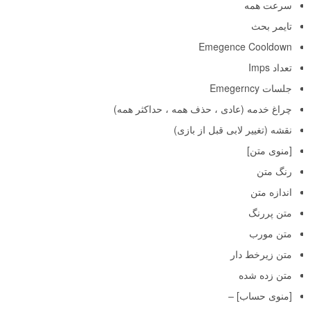
سرعت همه
تایمر بحث
Emegence Cooldown
تعداد Imps
جلسات Emegerncy
چراغ خدمه (عادی ، حذف همه ، حداکثر همه)
نقشه (تغییر لابی قبل از بازی)
[منوی متن]
رنگ متن
اندازه متن
متن پررنگ
متن مورب
متن زیرخط دار
متن زده شده
[منوی حساب] –