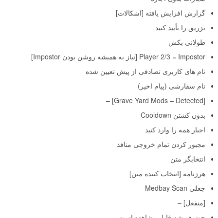
گزارش افزایش یافته [اشکالات]
تزریق را تأیید کنید
طولانی بکش
Player 2/3 = Impostor [نیاز به همیشه روشن بودن Impostor]
نام های کاربری تصادفی از پیش تعیین شده
نام سفارشی (پیام اخیر)
[Grave Yard Mods – Detected] –
بدون کشتن Cooldown
اجبار همه را وارد کنید
مجبور کردن تمام خروجی منافذ
انتخابگر متن
هرزنامه [انتخاب کننده متن]
جعلی Medbay Scan
[منفعل] –
چت همیشه قابل مشاهده است