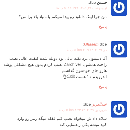
حسین
dice:
اردیبهشت ۲۸, ۱۴۰۵ a las ۶:۴۴ ب.ظ
من چرا لینک دانلود رو پیدا نمیکنم یا نمیاد بالا برا من؟
پاسخ
Ghasem
dice:
دی ۲۹, ۱۴۰۲ a las ۳:۰۹ ب.ظ
آقا دستتون درد نکنه عالی بود دوبله شده کیفیت عالی نصب
راحت همشو با Zarchiver نصب کردم بدون هیچ مشکلی پوشه
هارو جای خودشون گذاشتم
اندرویدم ۱۱ هست 🤩😃👌
پاسخ
عبدالعزیز
dice:
فروردین ۲۹, ۱۴۰۴ a las ۴:۴۳ ب.ظ
سلام داداش میخوام نصب کنم قفله میگه رمز رو وارد
کنید میشه یکی راهنمایی کنه