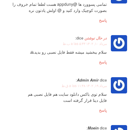
تمامی پسوورد ها @appduny هست لطفا تمام خروف را
بصورت کوچیک وارد کنید و @ اولش یادتون نره
پاسخ
در حال نوشتن
dice:
مرداد ۱۰, ۱۴۰۲ a las ۵:۴۳ ب.ظ
سلام ببخشید میشه فقط فایل نصبی رو بدید🙏
پاسخ
Admin Amir
dice:
مرداد ۱۹, ۱۴۰۲ a las ۱۱:۴۸ ق.ظ
سلام توی باکس دانلود سایت هم فایل نصبی هم
فایل دیتا قرار گرفته است
پاسخ
Moein
dice: