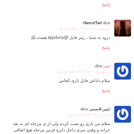
پاسخ
HamidTad
dice:
اردیبهشت ۱, ۱۴۰۴ a las ۳:۰۶ ب.ظ
درود به شما ، رمز فایل @appduny هست 🤗
پاسخ
امیر
dice:
اردیبهشت ۱۴, ۱۴۰۵ a las ۱:۴۳ ق.ظ
سلام داداش فایل بازی کجاس
پاسخ
آبتین قاسمی
dice:
دی ۱۳, ۱۴۰۲ a las ۵:۲۳ ب.ظ
سلام من بازی رو نصب کردم ولی از ی مرحله ای به بعد
خرابه و وقتی میری داخل دایره قرمز مرحله هیچ اتفاقی