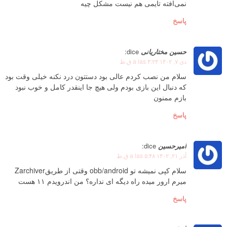
نمی‌افته تایمی هم نیست مشکل چیه
پاسخ
حسین مختاریانی
dice:
دی ۷, ۱۴۰۲ a las ۴:۲۳ ق.ظ
سلام من نصب کردم عالی بود دستتون درد نکنه خیلی وقت بود
که دنبال این بازی بودم ولی هیچ جا اینقدر کامل و خوب نبود
بازم ممنون
پاسخ
امیرحسین
dice:
آذر ۲۱, ۱۴۰۲ a las ۵:۴۸ ق.ظ
سلام کپی نمیشه تو obb/android وقتی از طریقZarchiver
میرم ارور میده راه دیگه ای نداره؟ من اندرویدم ۱۱ هست
پاسخ