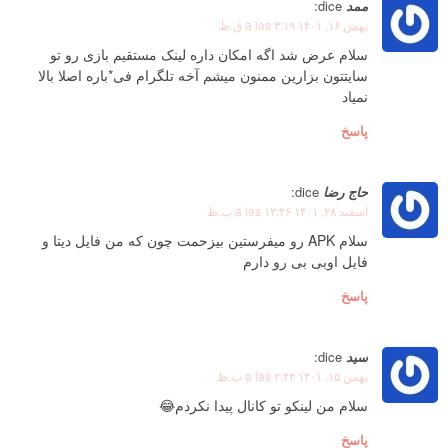
ممد
dice:
بهمن ۱۶, ۱۴۰۱ a las ۳:۱۹ ق.ظ
سلام عرض شد اگه امکان داره لینک مستقیم بازی رو تو
سایتتون بزارین ممنون میشم آخه تلگرام فی*باره اصلا بالا
نمیاد
پاسخ
حاج رضا
dice:
اسفند ۲۸, ۱۴۰۱ a las ۱۲:۴۶ ب.ظ
سلام APK رو میفرستین بیزحمت چون که من فایل دیتا و
فایل اوبی بی رو دارم
پاسخ
سید
dice:
بهمن ۱۵, ۱۴۰۱ a las ۲:۴۴ ب.ظ
سلام من لینکو تو کانال پیدا نکردم😂
پاسخ