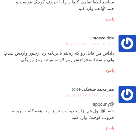
میباشد لطفا تمامی کلمات را با حروف کوچک بنویسید و
حتما @ هم وارد کنید
پاسخ
moeen
dice:
خرداد ۱۳, ۱۴۰۲ a las ۱۱:۰۱ ق.ظ
داداش من فایل رو که ریختم با برنامه زد ارچیور واردش شدم.
ولی واسه استخراجش رمز لازمه میشه رمز رو بگی
پاسخ
امیر محمد سیامکی
dice:
خرداد ۱۶, ۱۴۰۲ a las ۱۰:۱۳ ب.ظ
@appduny
حتما @ اول هم بزارید دوست عزیز و به همه کلمات رو به
حروف کوچیک وارد کنید
پاسخ