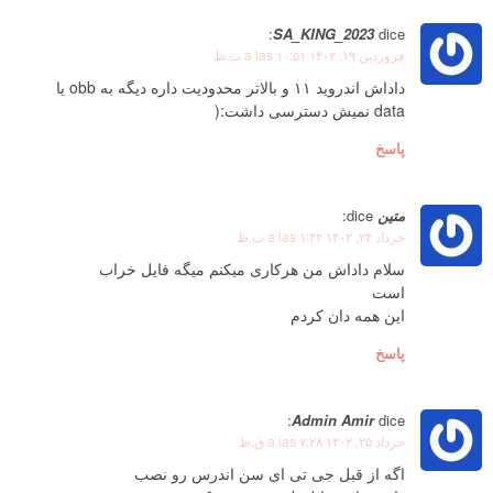
SA_KING_2023
dice:
فروردین ۱۹, ۱۴۰۲ a las ۱۰:۵۱ ب.ظ
داداش اندروید ۱۱ و بالاتر محدودیت داره دیگه به obb یا
data نمیش دسترسی داشت:(
پاسخ
متین
dice:
خرداد ۲۴, ۱۴۰۲ a las ۱:۴۲ ب.ظ
سلام داداش من هرکاری میکنم میگه فایل خراب
است
این همه دان کردم
پاسخ
Admin Amir
dice:
خرداد ۲۵, ۱۴۰۲ a las ۷:۲۸ ق.ظ
اگه از قبل جی تی ای سن اندرس رو نصب