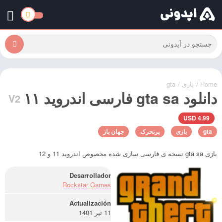
Home
/
بازی
/
gta
دانلود gta sa فارسی اندروید ۱۱
V2
4.99 USD
gta
بازی
پرتحرک
جهان باز
بازی gta sa نسخه ی فارسی سازی شده مخصوص اندروید 11 و 12
Desarrollador
Rockstar Games
Actualización
11 تیر 1401