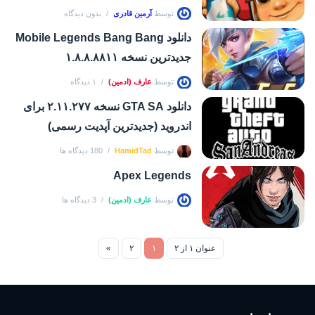
توسط
آرمین قادری
بدون دیدگاه
دانلود Mobile Legends Bang Bang
جدیدترین نسخه ۱.۸.۸.۸۸۱۱
توسط
عارف (ادمین)
۱ دیدگاه
دانلود GTA SA نسخه ۲.۱۱.۲۷۷ برای
اندروید (جدیدترین آپدیت رسمی)
توسط
HamidTad
180 دیدگاه ها
Apex Legends
توسط
عارف (ادمین)
3 دیدگاه ها
عنوان ۱ از ۲
۱
۲
»