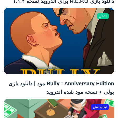
دانلود بازی R.E.P.O برای اندروید نسخه ۱.۱.۲
اکشن
Bully : Anniversary Edition مود | دانلود بازی
بولی + نسخه مود شده اندروید
ایفای نقش