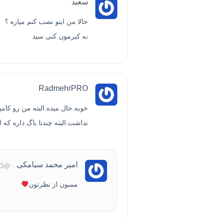
سعید
حالا من اینو نصب کنم میاره ؟
نه کیرمون کنی سید
RadmehrPRO
خوبه.حال میده.البته من رو کامپ
نداشت.البته چندتا باگ داره که 
امیر محمد سیامکی
: @RadmehrPRO
ممنون از نظرتون