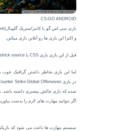
CS:GO ANDROID
و اکثرا این بازی ها رو آنلاین بازی میکنن.
قبل از این بازی بازی CSS یا Counter strick sourceبسیار محبوب بود ولی اکنون CSGo با کیفیت بالاتر و بازیکنان حرفه ای تر محبوب شده است.
اما این بازی بخاطر داشتن گرافیک خوب 
در بازی Counter Strike Global Offensives باید سعی کنید که امتیاز خوبی بدست بیاورید و زنده بمانید
شده که بازی چالش بیشتری داشته باشد. هر چ
اگر نتوانید مهارت های لازم را بدست بیاوری