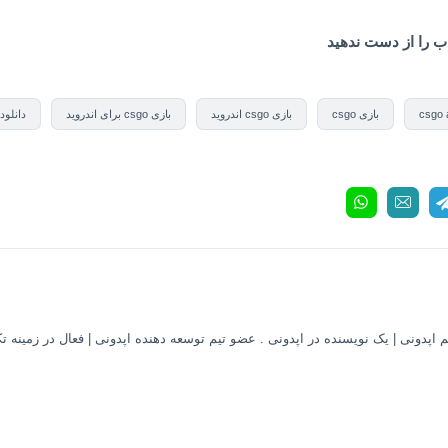
ذاب را از دست ندهید
csgo 
بازی csgo
بازی csgo اندروید
بازی csgo برای اندروید
دانلود بازی SGO
 اپدونی | یک نویسنده در اپدونی . عضو تیم توسعه دهنده اپدونی | فعال در زمینه ت