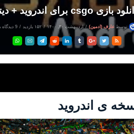
ود بازی csgo برای اندروید + دیتا
توسط
عارف (ادمین)
اردیبهشت ۳۰, ۱۴۰۰
۱۵۲ بازدید
9 دیدگاه ها