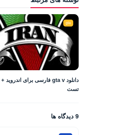
gta
دانلود gta v فارسی برای اندروید 
تست
9 دیدگاه ها