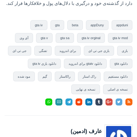
دارد از گذشته‌ی خود و درگیری با دلال‌های پول و خلافکارها فرار کند.
gta iv
gta
beta
appDuny
appduni
gta iv mod
gta iv orginal
gta sa
gta v
آی وی
بازی
بازی جی تی ای
برای اندروید
تفنگی
جی تی ای
دانلود gta
دانلود gtaiv برای اندروید
دانلود بازی gta iv
دانلود مستقیم
راک استار
راکاستار
گیم
مود شده
نسخه ی اصلی
نسخه ی نهایی
عارف (ادمین)