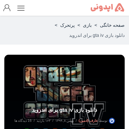
صفحه خانگی
>
بازی
>
پرتحرک
>
دانلود بازی gta iv برای اندروید
دانلود بازی gta iv برای اندروید
توسط
عارف (ادمین)
بهمن ۸, ۱۳۹۹
۱۶۳ بازدید
16 دیدگاه ها