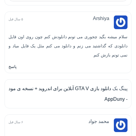
Arshiya
۵ سال قبل
سلام میشه بگید چجوری می تونم دانلودش کنم چون روی اون فایل
دانلودی که گذاشتید می زنم و دانلود می کنم مثل یک فایل میاد و
نمی تونم بازش کنم
پاسخ
پینگ بک
دانلود بازی GTA V آنلاین برای اندروید + نسخه ی مود
- AppDuny
محمد جواد
۶ سال قبل