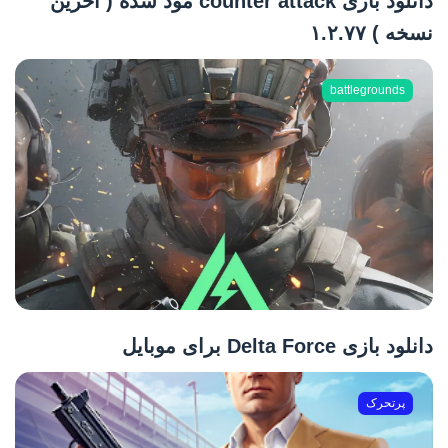
دانلود بازی counter attack مود شده ( آخرین
نسخه ) ۱.۲.۷۷
battlegrounds
دانلود بازی Delta Force برای موبایل
پرتحرک