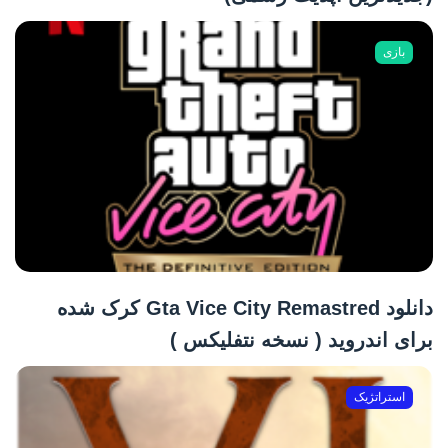
بازی
دانلود Gta Vice City Remastred کرک شده
برای اندروید ( نسخه نتفلیکس )
استراتژیک