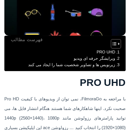
فهرست مطالب
PRO UHD
ویرایشگر حرفه ای ویدیو
زیرنویس ها و تصاویر شخصیت شما را ایجاد می کنند
PRO UHD
با مراجعه به FilmoraGo، نمی توان از ویدیوهای با کیفیت Pro HD
صحبت نکرد. اینها شاهکارهای شما هستند هنگام انتشار فایل ها، می
توانید پارامترهای رزولوشن مانند 1440p (2560×1440)، 1080p
(1920×1080) را انتخاب کنید … رزولوشن ace این اپلیکیشن بسیاری