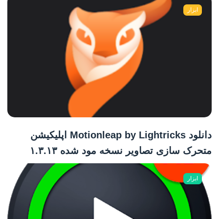
ابزار
دانلود Motionleap by Lightricks اپلیکیشن
متحرک سازی تصاویر نسخه مود شده ۱.۳.۱۳
ابزار