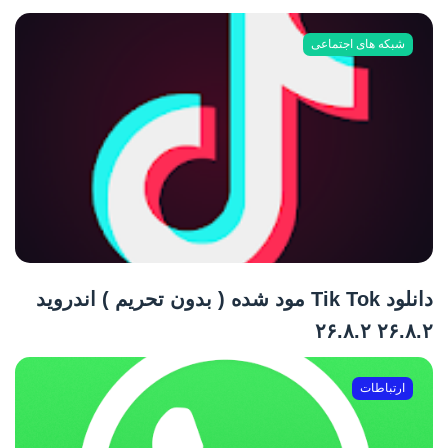
شبکه های اجتماعی
دانلود Tik Tok مود شده ( بدون تحریم ) اندروید
۲۶.۸.۲ ۲۶.۸.۲
ارتباطات