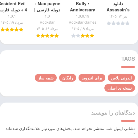
دانلود
Bully :
Max payne +
esident Evil
Assassin’s
Anniversary
دوبله فارسی |
4 + دوبله فارس
Creed IV:
Edition مود |
بازی مکس پین
| دانلود بازی
تیر ۱۴, ۱۴۰۵
1.0.0.19
1.0
1.0.1
Black Flag
دانلود بازی بولی
دوبله فارسی
رزیدنت 
Rockstar Games
Rockstar
مرداد ۱۹, ۱۴۰۵
برای اندروید
+ نسخه مود شده
برای اندروید
برای اندروید
مرداد ۱۹, ۱۴۰۵
مرداد ۱۹, ۱۴۰۵
اندروید
TAGS
اپدونی پلاس
برای اندروید
رایگان
شبیه ساز
نسخه ی اصلی
دیدگاهتان را بنویسید
نشانی ایمیل شما منتشر نخواهد شد.
بخش‌های موردنیاز علامت‌گذاری شده‌اند
*