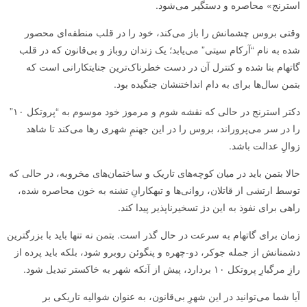
استرنج» محاصره و دستگیر می‌شود.
وقتی بروس چشمانش را باز می‌کند، خود را در قلب منطقه‌ای محصور
شده به نام “آرکام سیتی” می‌یابد؛ یک زندان روباز و بی‌قانون که در قلب
گاتهام بنا شده و کنترل آن در دست خطرناک‌ترین جنایتکارانی است که
بتمن سال‌ها برای به دام انداختنشان جنگیده بود.
دکتر استرنج در حالی که نقشه شوم و مرموز خود موسوم به “پروتکل ۱۰”
را در سر می‌پروراند، بروس را در این جهنمِ شهری رها می‌کند تا شاهد
زوالِ عدالت باشد.
حالا بتمن باید در میان کوچه‌های تاریک و ساختمان‌های مخروبه، در حالی که
توسط ارتشی از قاتلان، روانی‌ها و تبهکارانِ تشنه به خون محاصره شده،
راهی برای نفوذ به این دژ تسخیرناپذیر پیدا کند.
زمان برای گاتهام به سرعت در حال گذر است. بتمن نه تنها باید با بزرگترین
دشمنانش از جمله جوکر، دو-چهره و پنگوئن روبرو شود، بلکه باید پرده از
رازِ مرگبارِ پروتکل ۱۰ بردارد، پیش از آنکه شهر به خاکستر تبدیل شود.
آیا شما می‌توانید در این شهرِ بی‌قانون، به عنوان شوالیه تاریکی بر