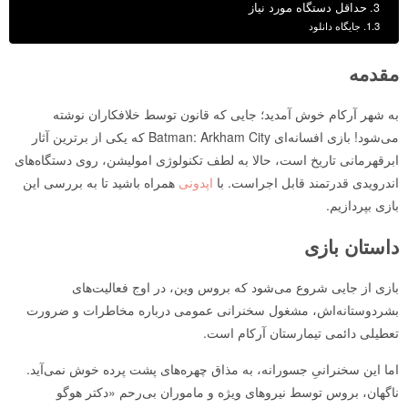
حداقل دستگاه مورد نیاز
جایگاه دانلود
مقدمه
به شهر آرکام خوش آمدید؛ جایی که قانون توسط خلافکاران نوشته
می‌شود! بازی افسانه‌ای Batman: Arkham City که یکی از برترین آثار
ابرقهرمانی تاریخ است، حالا به لطف تکنولوژی امولیشن، روی دستگاه‌های
اندرویدی قدرتمند قابل اجراست. با
اپدونی
همراه باشید تا به بررسی این
بازی بپردازیم.
داستان بازی
بازی از جایی شروع می‌شود که بروس وین، در اوج فعالیت‌های
بشردوستانه‌اش، مشغول سخنرانی عمومی درباره مخاطرات و ضرورت
تعطیلی دائمی تیمارستان آرکام است.
اما این سخنرانیِ جسورانه، به مذاق چهره‌های پشت پرده خوش نمی‌آید.
ناگهان، بروس توسط نیروهای ویژه و ماموران بی‌رحم «دکتر هوگو