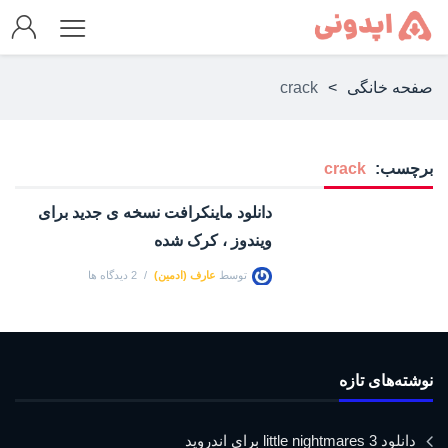
صفحه خانگی
>
crack
برچسب:
crack
دانلود ماینکرافت نسخه ی جدید برای
ویندوز ، کرک شده
توسط
عارف (ادمین)
2 دیدگاه ها
نوشته‌های تازه
دانلود little nightmares 3 برای اندروید