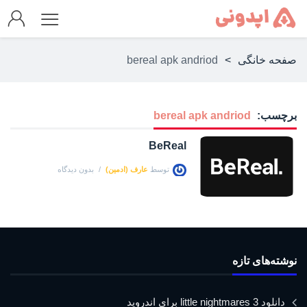
صفحه خانگی
>
bereal apk andriod
برچسب:
bereal apk andriod
BeReal
توسط
عارف (ادمین)
بدون دیدگاه
نوشته‌های تازه
دانلود little nightmares 3 برای اندروید