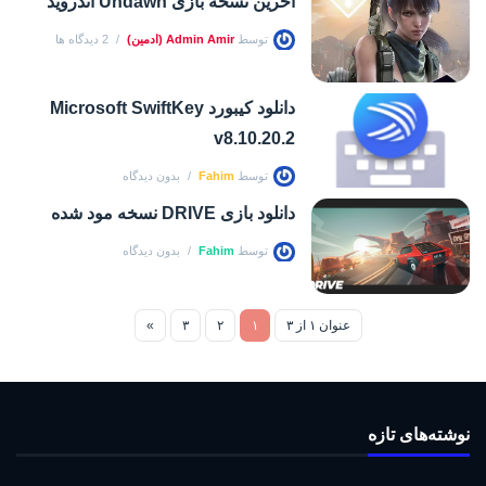
اخرین نسخه بازی Undawn اندروید
توسط
Admin Amir (ادمین)
2 دیدگاه ها
دانلود کیبورد Microsoft SwiftKey
v8.10.20.2
توسط
Fahim
بدون دیدگاه
دانلود بازی DRIVE نسخه مود شده
توسط
Fahim
بدون دیدگاه
عنوان ۱ از ۳
۱
۲
۳
»
نوشته‌های تازه