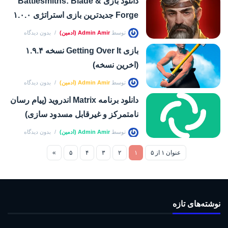
دانلود بازی Battlesmiths: Blade &
Forge جدیدترین بازی استراتژی ۱.۰.۰
توسط
Admin Amir (ادمین)
بدون دیدگاه
بازی Getting Over It نسخه ۱.۹.۴
(اخرین نسخه)
توسط
Admin Amir (ادمین)
بدون دیدگاه
دانلود برنامه Matrix اندروید (پیام رسان
نامتمرکز و غیرقابل مسدود سازی)
توسط
Admin Amir (ادمین)
بدون دیدگاه
عنوان ۱ از ۵
۱
۲
۳
۴
۵
»
نوشته‌های تازه