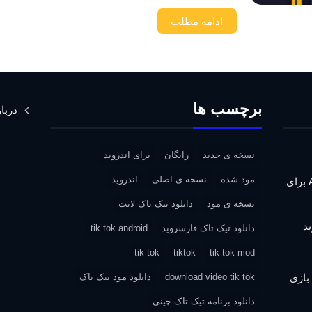
ادامه مطلب
برچسب ها
دربار
نسخه ی جدید
رایگان
برای اندروید
مود شده
نسخه ی اصلی
اندروید
دانلود Assassin’s Creed IV: Black Flag برای
نسخه ی مود
دانلود تیک تاک لایت
دانلود تیک تاک فارسروید
tik tok android
tik tok
tiktok
tik tok mod
| دانلود بازی
download video tik tok
دانلود مود تیک تاک
دانلود برنامه تیک تاک چینی