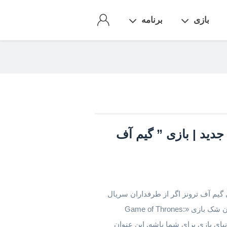
بازی
برنامه
Game of Thrones : Kingsroa جدید | بازی ” گیم آف
ی گیم آف ترونز اگر از طرفداران سریال
پرطرفدار گیم آف ترونز (Game of thronse) هستید، بدون شک بازی «Game of Thrones:
ی دنیای بازی برای شما باشه. این عنوان