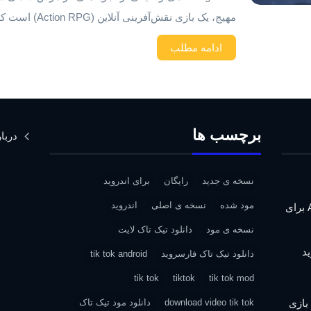
مهیج، یک بازی نقش‌آفرینی آنلاین (Action RPG) است که شما […]
ادامه مطلب
برچسب ها
دربار
نسخه ی جدید
رایگان
برای اندروید
مود شده
نسخه ی اصلی
اندروید
دانلود Assassin’s Creed IV: Black Flag برای
نسخه ی مود
دانلود تیک تاک لایت
دانلود تیک تاک فارسروید
tik tok android
tik tok
tiktok
tik tok mod
| دانلود بازی
download video tik tok
دانلود مود تیک تاک