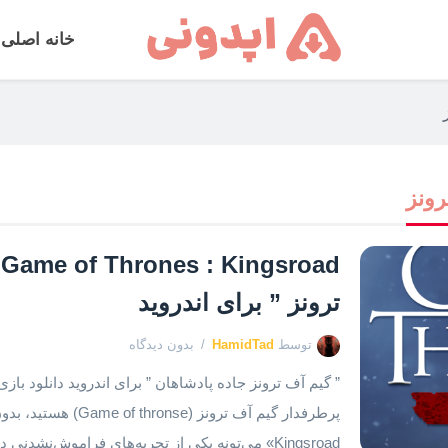
خانه اصلی
رونز
d
ترونز ” برای اندروید
توسط
HamidTad
بدون دیدگاه
” گیم آف ترونز جاده پادشاهان ” برای اندروید دانلود باز
Kingsroad» می‌تونه یکی از تجربه‌های فراموش‌نشدن