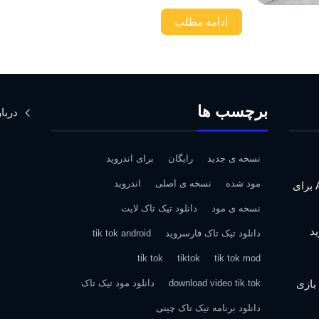
ادامه مطلب
برچسب ها
دربار
نسخه ی جدید
رایگان
برای اندروید
مود شده
نسخه ی اصلی
اندروید
دانلود Assassin’s Creed IV: Black Flag برای
نسخه ی مود
دانلود تیک تاک لایت
دانلود تیک تاک فارسروید
tik tok android
tik tok
tiktok
tik tok mod
| دانلود بازی
download video tik tok
دانلود مود تیک تاک
دانلود برنامه تیک تاک چینی