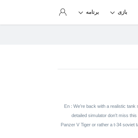
بازی
برنامه
En : We’re back with a realistic tank 
detailed simulator don’t miss thi
Panzer V Tiger or rather a t-34 soviet 