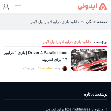
صفحه خانگی
>
دانلود بازی درایو 4 پارالیل لاینز
برچسب:
دانلود بازی درایو 4 پارالیل لاینز
Driver 4 Parallel lines | بازی ” درایور
۴ ” برای اندروید
توسط
HamidTad
بدون دیدگاه
نوشته‌های تازه
دانلود little nightmares 3 برای اندروید