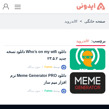
صفحه خانگی
>
#اندروید
برچسب:
#اندروید
دانلود Who’s on my wifi دانلود نسخه
جدید ۲۳.۵.۲
توسط
Fahim
بدون دیدگاه
دانلود Meme Generator PRO نرم
افزار میم ساز
توسط
Fahim
بدون دیدگاه