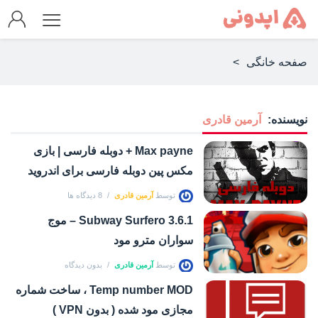
صفحه خانگی
>
نویسنده:
آرمین قادری
Max payne + دوبله فارسی | بازی
مکس پین دوبله فارسی برای اندروید
توسط
آرمین قادری
8 دیدگاه ها
Subway Surfero 3.6.1 – موج
سواران مترو مود
توسط
آرمین قادری
بدون دیدگاه
Temp number MOD ، ساخت شماره
مجازی مود شده ( بدون VPN )