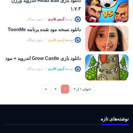
دانلود بازی Head Ball اندروید ورژن
۱.۷.۳
توسط
آرمین قادری
بدون دیدگاه
دانلود نسخه مود شده برنامه ToonMe
توسط
آرمین قادری
بدون دیدگاه
دانلود بازی Grow Castle اندروید + مود
توسط
آرمین قادری
بدون دیدگاه
عنوان ۱ از ۲
۱
۲
»
نوشته‌های تازه