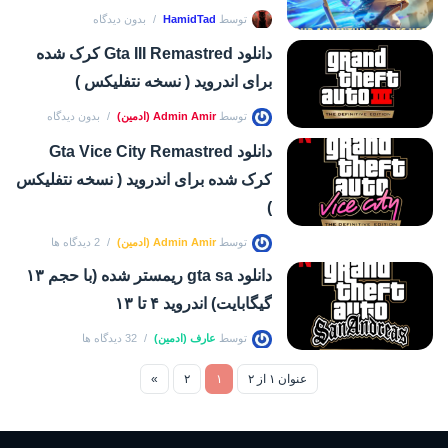
توسط
HamidTad
بدون دیدگاه
دانلود Gta III Remastred کرک شده
برای اندروید ( نسخه نتفلیکس )
توسط
Admin Amir (ادمین)
بدون دیدگاه
دانلود Gta Vice City Remastred
کرک شده برای اندروید ( نسخه نتفلیکس
)
توسط
Admin Amir (ادمین)
2 دیدگاه ها
دانلود gta sa ریمستر شده (با حجم ۱۳
گیگابایت) اندروید ۴ تا ۱۳
توسط
عارف (ادمین)
32 دیدگاه ها
عنوان ۱ از ۲
۱
۲
»