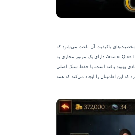
یک، نقشه‌ها و شخصیت‌های باکیفیت آن باعث می‌شود که
Arcane Quest Legends طرفداران زیادی را به خود جلب کند و در مقایسه با بازی‌های Rpg سنتی، Arcane Quest Legends 1.4.8 دارای یک موتور مجازی به
زیادی بهبود یافته است. با حفظ سبک اصلی
لفی از تلفن‌های همراه apk با سازگاری عالی وجود دارد که این اطمینان را ایجاد می‌کند که همه