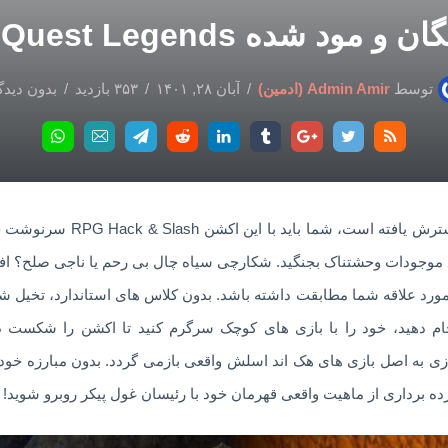
ود شده Arcane Quest Legends
توسط
Admin Amir (ادمین)
آبان ۲۸, ۱۴۰۱
۳۵۳ بازدید
بدون دیدگ
Powers of Darkness در of Auria
اع موجودات وحشتناک بجنگید. شکارچی سیاه چال بی رحم یا ناجی صلح؟ افسا
ورد علاقه شما مطابقت داشته باشد. بدون کلاس های استاندارد، تخیل ش
ام دهید، خود را با بازی های کوچک سرگرم کنید تا اکشن را شکست د
ازی به اصل بازی های هک اند اسلش واقعی بازمی گردد. بدون مبارزه خودک
ده برداری از ماهیت واقعی قهرمان خود با رئیسان غول پیکر روبرو شوید!