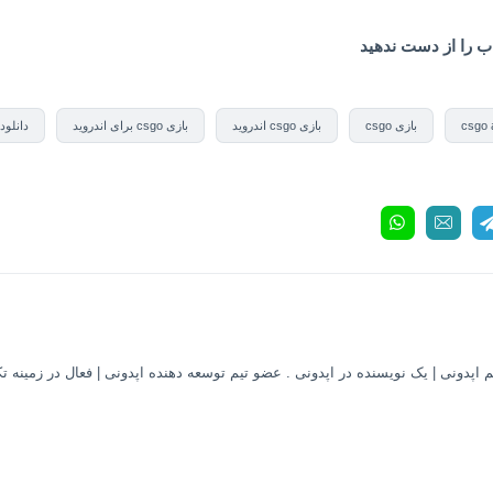
ذاب را از دست ندهید
csgo 
بازی csgo
بازی csgo اندروید
بازی csgo برای اندروید
دانلود بازی SGO
 اپدونی | یک نویسنده در اپدونی . عضو تیم توسعه دهنده اپدونی | فعال در زمینه ت