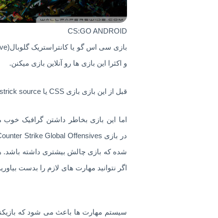
CS:GO ANDROID
و اکثرا این بازی ها رو آنلاین بازی میکنن.
قبل از این بازی بازی CSS یا Counter strick sourceبسیار محبوب بود ولی اکنون CSGo با کیفیت بالاتر و بازیکنان حرفه ای تر محبوب شده است.
اما این بازی بخاطر داشتن گرافیک خوب 
در بازی Counter Strike Global Offensives باید سعی کنید که امتیاز خوبی بدست بیاورید و زنده بمانید
شده که بازی چالش بیشتری داشته باشد. هر چ
اگر نتوانید مهارت های لازم را بدست بیاوری