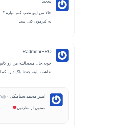
سعید
حالا من اینو نصب کنم میاره ؟
نه کیرمون کنی سید
RadmehrPRO
خوبه.حال میده.البته من رو کامپ
نداشت.البته چندتا باگ داره که 
امیر محمد سیامکی
: @RadmehrPRO
ممنون از نظرتون