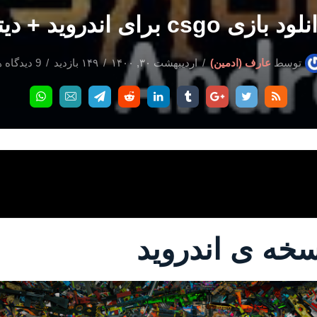
ود بازی csgo برای اندروید + دیتا
توسط
عارف (ادمین)
اردیبهشت ۳۰, ۱۴۰۰
۱۴۹ بازدید
9 دیدگاه ها