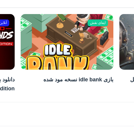
ایفای نقش
آنلاین
بازی idle bank نسخه مود شده
Edition برای موب