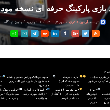
د بازی پارکینگ حرفه ای نسخه مود
توسط
آرمین قادری
مهر ۴, ۱۴۰۰
۱۰۶ بازدید
بدون دیدگاه
 2
زرگتر و با مراحل
• بازی با دوستان
• منوی پنوماتیک و رقص ماشین و نقشه
• 
انندگی آزاد در شهر
بصورت شبکه ای (
های متنوع مثل شهر ، فرودگاه ، زمین
حا
هات اسپات )
های آفرود …
شب
• انواع
• موزیک پلیر با قابلیت
• رابط کاربری آسان‼
• قابلیت رانندگی 
خصی
خودروهای
پخش حداکثر ۲۰۰ آهنگ از
• ترافیک شهری نزدیک
پمپ بنزین✌ • مراح
ازی
داخلی و
حافظه ی گوشی
به واقعیت
دو مرحله در نقشه
ودرو
خارجی