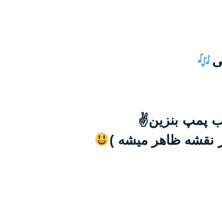
وب پمپ بنزین✌
ر نقشه ظاهر میشه )