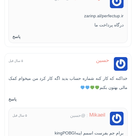
zarinp.al/perfectup.ir
درگاه پرداخت ما
پاسخ
حسین
۵ سال قبل
خداکنه که کار کنه شماره حساب بدید اگه کار کرد من میخوام کمک
مالی بهتون بکنم
پاسخ
Mikaeil
: @حسین
۵ سال قبل
برام جم بفرست اسمم اینهkingPOBGI