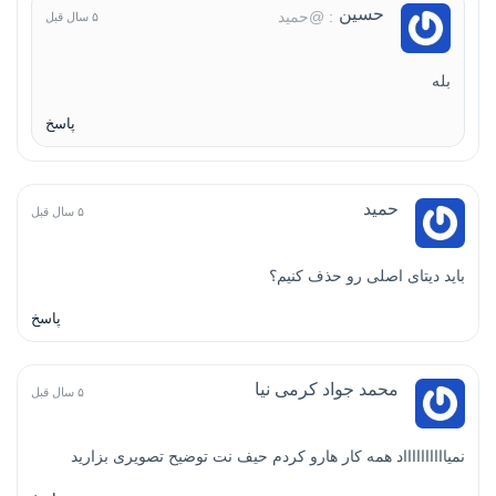
حسین
: @حمید
۵ سال قبل
بله
پاسخ
حمید
۵ سال قبل
باید دیتای اصلی رو حذف کنیم؟
پاسخ
محمد جواد کرمی نیا
۵ سال قبل
نمیااااااااااد همه کار هارو کردم حیف نت توضیح تصویری بزارید