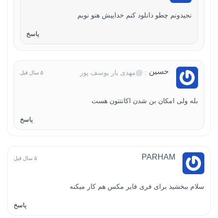
نجیدونم چطو دانلود کنم خداییش هنو نوبم
پاسخ
حسین
: @مهدی یار یوسف پور
۵ سال قبل
بله ولی امکان بن شدن اکانتتون هست
پاسخ
PARHAM
۵ سال قبل
سلام ببخشید برای فری فایر مکس هم کار میکنه
پاسخ