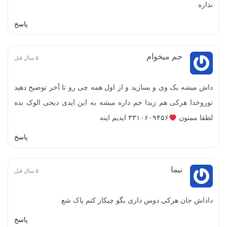
نداره
پاسخ
جم میخوام
۵ سال قبل
داش میشه یک وی و بسازید و از اول همه چی رو تا آخر توضیح دهید
توروخدا هرکی هم زیدا جم داره میشه به این ایدی دیجی الوک بده
لطفا ممنون
۳۳۱۰۶۰۹۴۵۶ ایدیم اینه
پاسخ
نیما
۵ سال قبل
داداش جان هرکی دوس داری بگو چیکار کنم پاک شع
پاسخ