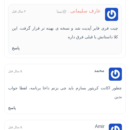
عارف سلیمانی
: @نیما
۴ سال قبل
چیت فری فایر آپدیت شد و نسخه ی بهینه تر قرار گرفت. این
کلا داستانش با قبلی فرق داره
پاسخ
محمد
۵ سال قبل
چطور اکانت کریتور بسازم باید چی بزنم داخا برنامه، لفطا جواب
بدین
پاسخ
Amir
۵ سال قبل