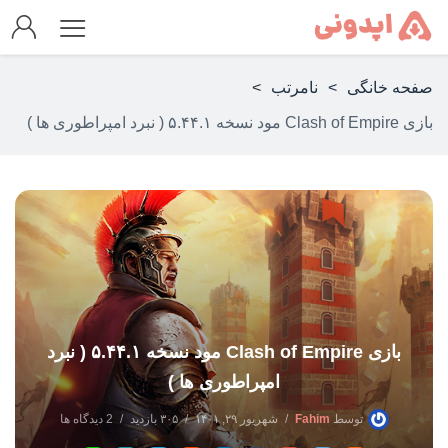
صفحه خانگی
>
نامرتب
>
بازی Clash of Empire مود نسخه ۵.۴۴.۱ ( نبرد امپراطوری ها )
بازی Clash of Empire مود نسخه ۵.۴۴.۱ ( نبرد
امپراطوری ها )
توسط
Fahim
شهریور ۲۹, ۱۴۰۱
۳۰۵ بازدید
2 دیدگاه ها