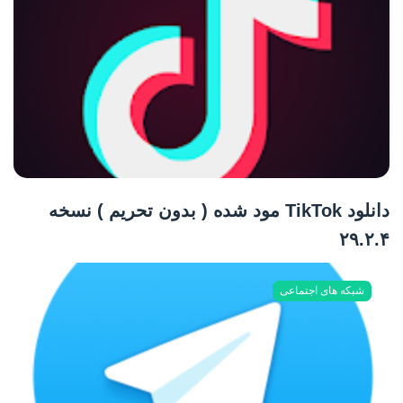
دانلود TikTok مود شده ( بدون تحریم ) نسخه
۲۹.۲.۴
شبکه های اجتماعی