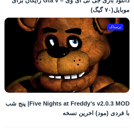
دانلود بازی جی تی ای وی – Gta v رایگان برای
موبایل(۷۰ گیگ)
ترسناک
Five Nights at Freddy’s v2.0.3 MOD| پنج شب
با فردی (مود) اخرین نسخه