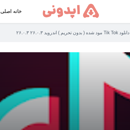
خانه اصلی
دانلود Tik Tok مود شده ( بدون تحریم ) اندروید ۲۶.۰.۳ ۲۶.۰.۳