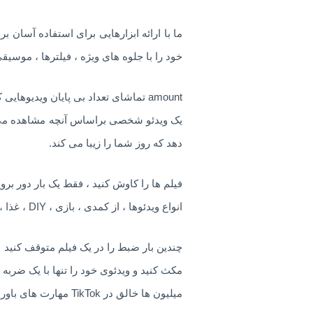
ما با ارائه ابزارهایی برای استفاده آسان
خود را با جلوه های ویژه ، فیلترها ، موسیق
amount تماشای تعداد بی پایان ویدیوهایی که به طور خاص برای شما سفارشی شده است
دهد که روز شما را زیبا می کند.
فیلم ها را کاوش کنید ، فقط یک بار دور بروی
انواع ویدئوها ، از کمدی ، بازی ، DIY ، غذا ، ورزش ، میم و حیوانات خانگی ، گرفته تا Oddly Satisfying ، ASMR و همه چیز بین آنها را تماشا کنید.
چندین بار ضبط را در یک فیلم متوقف کنید
مکث کنید و ویدئوی خود را تنها با یک ضربه از
میلیون ها خالق در TikTok مهارت های باورنکردنی و زندگی روزمره خود را به نمایش می گذارند. بگذارید از خودتان الهام بگیرید.