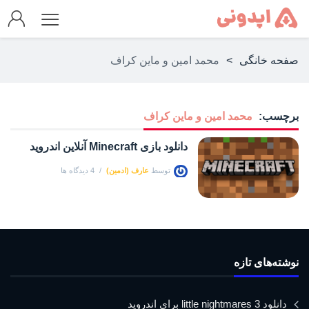
صفحه خانگی
>
محمد امین و ماین کراف
برچسب:
محمد امین و ماین کراف
دانلود بازی Minecraft آنلاین اندروید
توسط
عارف (ادمین)
4 دیدگاه ها
نوشته‌های تازه
دانلود little nightmares 3 برای اندروید