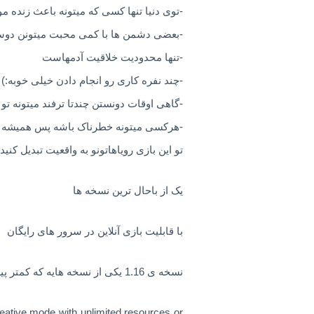
-توی دنیا تنها کسی که میتونه باعث زنده 
-بعضی دشمن ها با کمی محبت میتونن دوس
-تنها محدودیت خلاقیت آدمهاست
-چند نفره کاری رو انجام دادن خیلی خوبه:)
-گاهی اوقات دونستن چندتا ترفند میتونه تو
-هرکسی میتونه خطرناک باشه پس همیشه آم
تو این بازی رویاهاتونو به واقعیت تبدیل کنید؛
یک از باحال ترین نسخه ها
با قابلیت بازی آنلاین در سرور های رایگان
نسخه ی 1.16 یکی از نسخه هایه که کمتر پیدا میشه
creative mode with unlimited resources or