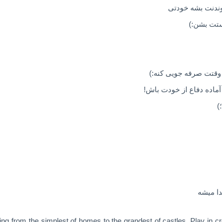
موندنت بشه خودتی
تت بشن:)
 وقتت صرفه جویی کنه:)
اده دفاع از خودت باش!
)
hing from the simplest of homes to the grandest of castles. Play in 