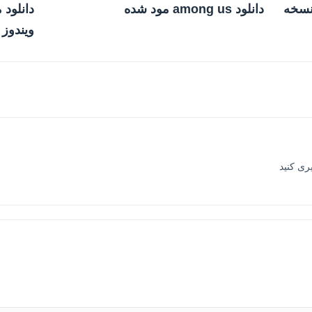
 The Archers 2 v.1.7.0.2.5 نسخه
دانلود among us مود شده
دانلود 
ویندوز
یری کنید