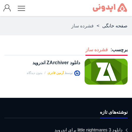
صفحه خانگی
>
فشرده ساز
برچسب:
فشرده ساز
دانلود ZArchiver اندروید
توسط
آرمین قادری
بدون دیدگاه
نوشته‌های تازه
دانلود little nightmares 3 برای اندروید