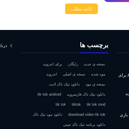
ادامه مطلب
برچسب ها
دربار
نسخه ی جدید
رایگان
برای اندروید
مود شده
نسخه ی اصلی
اندروید
دانلود Assassin’s Creed IV: Black Flag برای
نسخه ی مود
دانلود تیک تاک لایت
دانلود تیک تاک فارسروید
tik tok android
tik tok
tiktok
tik tok mod
| دانلود بازی
download video tik tok
دانلود مود تیک تاک
دانلود برنامه تیک تاک چینی