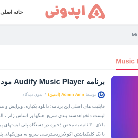
خانه اصلی
برنامه Audify Music Player مود شده | نسخه ۱.۱۲۴.۹
توسط
Admin Amir (ادمین)
بدون دیدگاه
لیست دلخواهدسته بندی سریع اهنگها بر اساس ژانر ، آل
بالای ۳۰ ثانیه به محض ذخیره در دستگاه پلی لیست
با یک کلیکداشتن اکولایزردسترسی سریع به موزیکهای پ