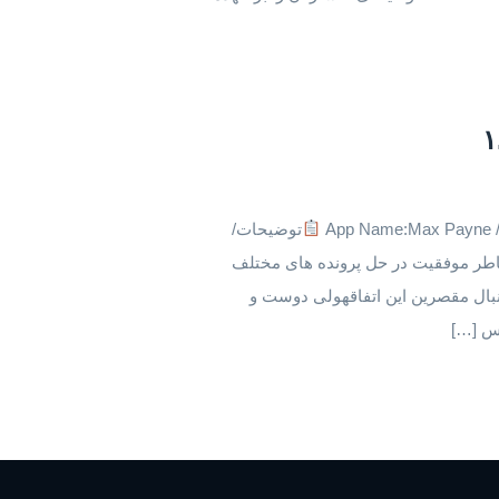
App
توضیحات/
 که بخاطر موفقیت در حل پرونده های مختلف
نبال مقصرین این اتفاقهولی دوست و
کس […]