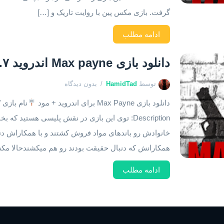
گرفت. بازی مکس پین با روایت تاریک و […]
ادامه مطلب
دانلود بازی Max payne اندروید ۱.۷
توسط
HamidTad
بدون دیدگاه
دانلود بازی Max Payne برای اندروید + مود
نام بازی /  Name:Max Payne
Description: توی این بازی در نقش پلیسی هستید
خانوادش رو باندهای مواد فروش کشتند و با همکاراش د
همکارانش که دنبال حقیقت بودند رو هم میکشندحالا م
ادامه مطلب